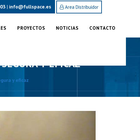
 03
info@fullspace.es
|
Area Distribuidor
RES
PROYECTOS
NOTICIAS
CONTACTO
SEGURA Y EFICAZ
gura y eficaz