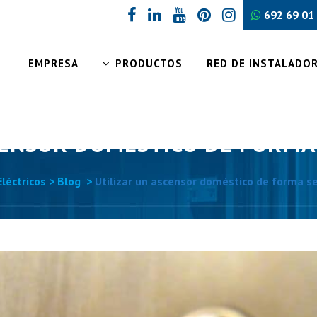
692 69 01
EMPRESA
PRODUCTOS
RED DE INSTALADO
CENSOR DOMÉSTICO DE FORMA 
léctricos
>
Blog
>
Utilizar un ascensor doméstico de forma se