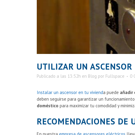
UTILIZAR UN ASCENSOR
Publicado a las 13:52h
en
Blog
por
Fullspace
0 
Instalar un ascensor en tu viviend
a puede
añadir 
deben seguirse para garantizar un funcionamiento 
doméstico
para maximizar tu comodidad y minimiza
RECOMENDACIONES DE 
En nuestra
empresa de ascensores eléctricos
llev