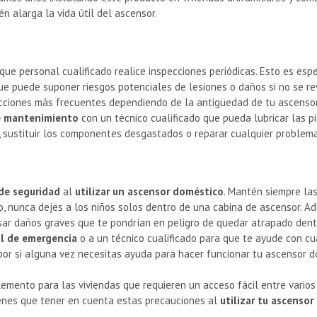
n alarga la vida útil del ascensor.
l que personal cualificado realice inspecciones periódicas. Esto es e
e puede suponer riesgos potenciales de lesiones o daños si no se re
ciones más frecuentes dependiendo de la antigüedad de tu ascensor y
de mantenimiento
con un técnico cualificado que pueda lubricar las p
, sustituir los componentes desgastados o reparar cualquier problem
de seguridad
al
utilizar un ascensor doméstico
. Mantén siempre la
do, nunca dejes a los niños solos dentro de una cabina de ascensor. A
sar daños graves que te pondrían en peligro de quedar atrapado dent
al de emergencia
o a un técnico cualificado para que te ayude con cu
or si alguna vez necesitas ayuda para hacer funcionar tu ascensor d
emento para las viviendas que requieren un acceso fácil entre vario
tienes que tener en cuenta estas precauciones al
utilizar tu ascenso