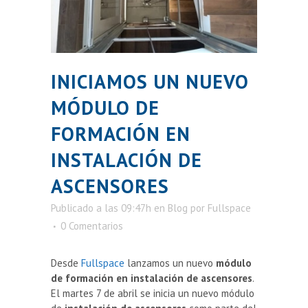
INICIAMOS UN NUEVO
MÓDULO DE
FORMACIÓN EN
INSTALACIÓN DE
ASCENSORES
Publicado a las 09:47h
en
Blog
por
Fullspace
0 Comentarios
Desde
Fullspace
lanzamos un nuevo
módulo
de formación en instalación de ascensores
.
El martes 7 de abril se inicia un nuevo módulo